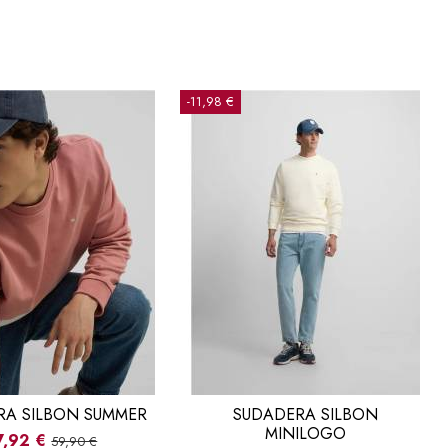
-11,98 €
RA SILBON SUMMER
SUDADERA SILBON
MINILOGO
7,92 €
59,90 €