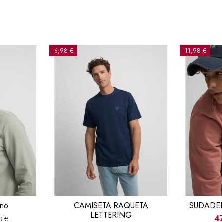
-6,98 €
-11,98 €
ino
CAMISETA RAQUETA
SUDADE
LETTERING
4
0 €