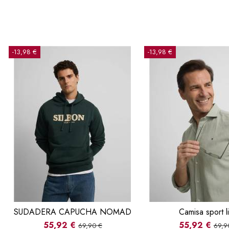
-13,98 €
-13,98 €
SUDADERA CAPUCHA NOMAD
Camisa sport l
55,92 €
55,92 €
69,90 €
69,9