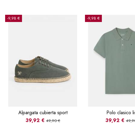
-9,98 €
-9,98 €
Alpargata cubierta sport
Polo clasico l
39,92 €
39,92 €
49,90 €
49,9