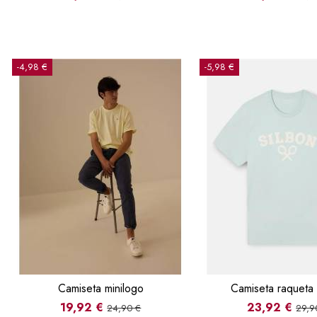
-4,98 €
-5,98 €
Camiseta minilogo
Camiseta raqueta
19,92 €
23,92 €
24,90 €
29,9