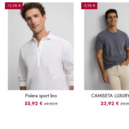
-13,98 €
-5,98 €
Polera sport lino
CAMISETA LUXUR
55,92 €
23,92 €
69,90 €
29,9