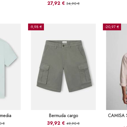
27,92 €
34,90 €
-9,98 €
-20,97 €
 media
Bermuda cargo
CAMISA 
39,92 €
0 €
49,90 €