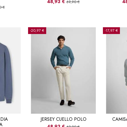
48,93 €
4
69,90 €
0 €
-20,97 €
-17,97 €
DIA
JERSEY CUELLO POLO
CAMIS
A
48,93 €
69,90 €