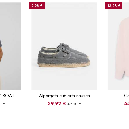
-9,98 €
-13,98 €
Y BOAT
Alpargata cubierta nautica
Ca
39,92 €
5
0 €
49,90 €