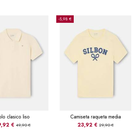
-5,98 €
lo clasico liso
Camiseta raqueta media
9,92 €
23,92 €
49,90 €
29,90 €