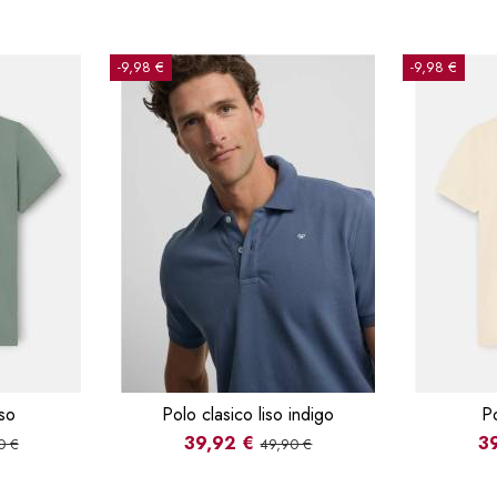
-9,98 €
-9,98 €
iso
Polo clasico liso indigo
Po
39,92 €
3
0 €
49,90 €