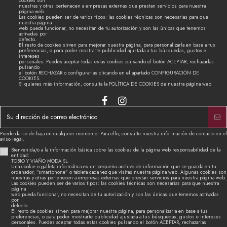
cookies son
nuestras y otras pertenecen a empresas externas que prestan servicios para nuestra
página web.
Las cookies pueden ser de varios tipos: las cookies técnicas son necesarias para que
nuestra página
web pueda funcionar, no necesitan de tu autorización y son las únicas que tenemos
activadas por
defecto.
El resto de cookies sirven para mejorar nuestra página, para personalizarla en base a tus
preferencias, o para poder mostrarte publicidad ajustada a tus búsquedas, gustos e
intereses
personales. Puedes aceptar todas estas cookies pulsando el botón ACEPTAR, rechazarlas
pulsando
el botón RECHAZAR o configurarlas clicando en el apartado CONFIGURACIÓN DE
COOKIES.
Si quieres más información, consulta la POLÍTICA DE COOKIES de nuestra página web.
Puede darse de baja en cualquier momento. Para ello, consulte nuestra información de contacto en el
aviso legal.
Bienvenida/o a la información básica sobre las cookies de la página web responsabilidad de la
entidad:
TOBIO Y VIAÑO MODA SL
Una cookie o galleta informática es un pequeño archivo de información que se guarda en tu
ordenador, “smartphone” o tableta cada vez que visitas nuestra página web. Algunas cookies son
nuestras y otras pertenecen a empresas externas que prestan servicios para nuestra página web.
Las cookies pueden ser de varios tipos: las cookies técnicas son necesarias para que nuestra
página
web pueda funcionar, no necesitan de tu autorización y son las únicas que tenemos activadas
por
defecto.
El resto de cookies sirven para mejorar nuestra página, para personalizarla en base a tus
preferencias, o para poder mostrarte publicidad ajustada a tus búsquedas, gustos e intereses
personales. Puedes aceptar todas estas cookies pulsando el botón ACEPTAR, rechazarlas