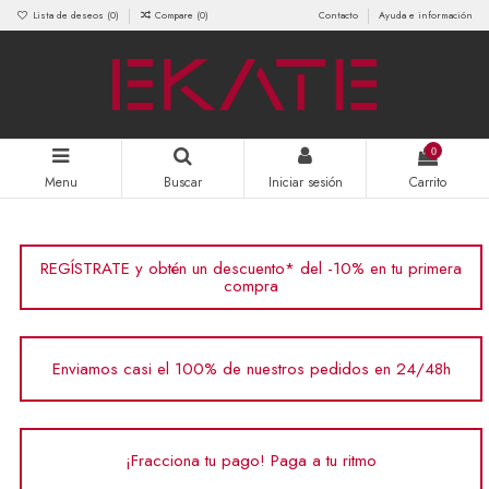
Lista de deseos (
0
)
Compare (
0
)
Contacto
Ayuda e información
0
Menu
Buscar
Iniciar sesión
Carrito
REGÍSTRATE y obtén un descuento* del -10% en tu primera
compra
Enviamos casi el 100% de nuestros pedidos en 24/48h
¡Fracciona tu pago! Paga a tu ritmo