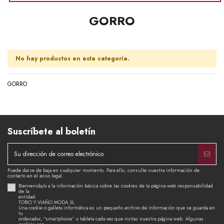
GORRO
No hay productos en esta categoría.
GORRO
Suscríbete al boletín
Puede darse de baja en cualquier momento. Para ello, consulte nuestra información de
contacto en el aviso legal.
Bienvenida/o a la información básica sobre las cookies de la página web responsabilidad
de la
entidad:
TOBIO Y VIAÑO MODA SL
Una cookie o galleta informática es un pequeño archivo de información que se guarda en
tu
ordenador, “smartphone” o tableta cada vez que visitas nuestra página web. Algunas