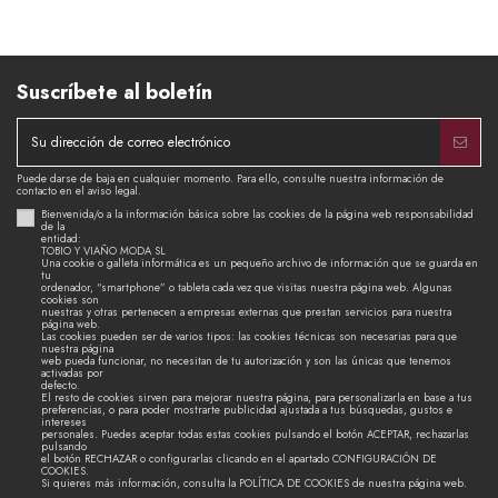
Suscríbete al boletín
Puede darse de baja en cualquier momento. Para ello, consulte nuestra información de
contacto en el aviso legal.
Bienvenida/o a la información básica sobre las cookies de la página web responsabilidad
de la
entidad:
TOBIO Y VIAÑO MODA SL
Una cookie o galleta informática es un pequeño archivo de información que se guarda en
tu
ordenador, “smartphone” o tableta cada vez que visitas nuestra página web. Algunas
cookies son
nuestras y otras pertenecen a empresas externas que prestan servicios para nuestra
página web.
Las cookies pueden ser de varios tipos: las cookies técnicas son necesarias para que
nuestra página
web pueda funcionar, no necesitan de tu autorización y son las únicas que tenemos
activadas por
defecto.
El resto de cookies sirven para mejorar nuestra página, para personalizarla en base a tus
preferencias, o para poder mostrarte publicidad ajustada a tus búsquedas, gustos e
intereses
personales. Puedes aceptar todas estas cookies pulsando el botón ACEPTAR, rechazarlas
pulsando
el botón RECHAZAR o configurarlas clicando en el apartado CONFIGURACIÓN DE
COOKIES.
Si quieres más información, consulta la POLÍTICA DE COOKIES de nuestra página web.