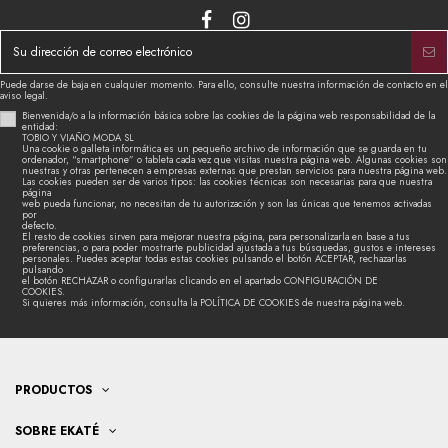
Puede darse de baja en cualquier momento. Para ello, consulte nuestra información de contacto en el
aviso legal.
Bienvenida/o a la información básica sobre las cookies de la página web responsabilidad de la
entidad:
TOBIO Y VIAÑO MODA SL
Una cookie o galleta informática es un pequeño archivo de información que se guarda en tu
ordenador, “smartphone” o tableta cada vez que visitas nuestra página web. Algunas cookies son
nuestras y otras pertenecen a empresas externas que prestan servicios para nuestra página web.
Las cookies pueden ser de varios tipos: las cookies técnicas son necesarias para que nuestra
página
web pueda funcionar, no necesitan de tu autorización y son las únicas que tenemos activadas
por
defecto.
El resto de cookies sirven para mejorar nuestra página, para personalizarla en base a tus
preferencias, o para poder mostrarte publicidad ajustada a tus búsquedas, gustos e intereses
personales. Puedes aceptar todas estas cookies pulsando el botón ACEPTAR, rechazarlas
pulsando
el botón RECHAZAR o configurarlas clicando en el apartado CONFIGURACIÓN DE
COOKIES.
Si quieres más información, consulta la POLÍTICA DE COOKIES de nuestra página web.
PRODUCTOS
SOBRE EKATÉ