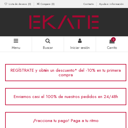
Lista de deseos (
0
)
Compare (
0
)
Contacto
Ayuda e información
0
Menu
Buscar
Iniciar sesión
Carrito
REGÍSTRATE y obtén un descuento* del -10% en tu primera
compra
Enviamos casi el 100% de nuestros pedidos en 24/48h
¡Fracciona tu pago! Paga a tu ritmo