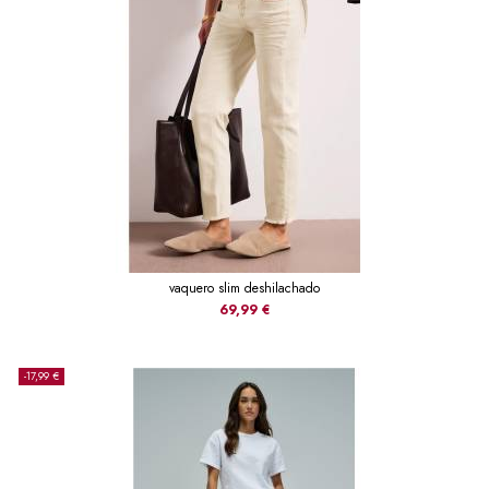
vaquero slim deshilachado
69,99 €
-17,99 €