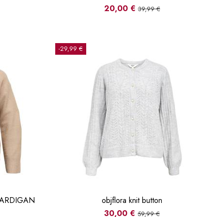
20,00 €
39,99 €
-29,99 €
CARDIGAN
objflora knit button
30,00 €
59,99 €