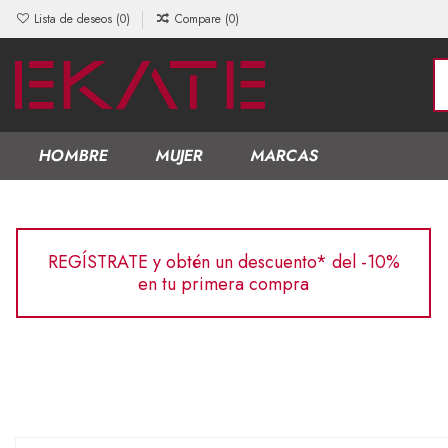
Lista de deseos (
0
)
Compare (
0
)
HOMBRE
MUJER
MARCAS
REGÍSTRATE y obtén un descuento* del -10%
en tu primera compra