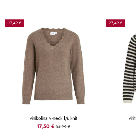
-17,49 €
-27,49 €
vinikolina v-neck l/s knit
vir
17,50 €
34,99 €