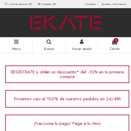
Lista de deseos (
0
)
Compare (
0
)
Contacto
Ayuda e información
0
Menu
Buscar
Iniciar sesión
Carrito
REGÍSTRATE y obtén un descuento* del -10% en tu primera
compra
Enviamos casi el 100% de nuestros pedidos en 24/48h
¡Fracciona tu pago! Paga a tu ritmo