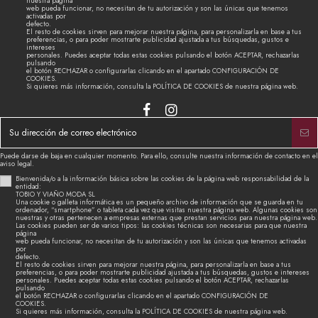
nuestra página
web pueda funcionar, no necesitan de tu autorización y son las únicas que tenemos
activadas por
defecto.
El resto de cookies sirven para mejorar nuestra página, para personalizarla en base a tus
preferencias, o para poder mostrarte publicidad ajustada a tus búsquedas, gustos e
intereses
personales. Puedes aceptar todas estas cookies pulsando el botón ACEPTAR, rechazarlas
pulsando
el botón RECHAZAR o configurarlas clicando en el apartado CONFIGURACIÓN DE
COOKIES.
Si quieres más información, consulta la POLÍTICA DE COOKIES de nuestra página web.
Puede darse de baja en cualquier momento. Para ello, consulte nuestra información de contacto en el
aviso legal.
Bienvenida/o a la información básica sobre las cookies de la página web responsabilidad de la
entidad:
TOBIO Y VIAÑO MODA SL
Una cookie o galleta informática es un pequeño archivo de información que se guarda en tu
ordenador, “smartphone” o tableta cada vez que visitas nuestra página web. Algunas cookies son
nuestras y otras pertenecen a empresas externas que prestan servicios para nuestra página web.
Las cookies pueden ser de varios tipos: las cookies técnicas son necesarias para que nuestra
página
web pueda funcionar, no necesitan de tu autorización y son las únicas que tenemos activadas
por
defecto.
El resto de cookies sirven para mejorar nuestra página, para personalizarla en base a tus
preferencias, o para poder mostrarte publicidad ajustada a tus búsquedas, gustos e intereses
personales. Puedes aceptar todas estas cookies pulsando el botón ACEPTAR, rechazarlas
pulsando
el botón RECHAZAR o configurarlas clicando en el apartado CONFIGURACIÓN DE
COOKIES.
Si quieres más información, consulta la POLÍTICA DE COOKIES de nuestra página web.