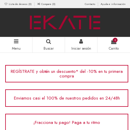
Lista de deseos (
0
)
Compare (
0
)
Contacto
Ayuda e información
0
Menu
Buscar
Iniciar sesión
Carrito
REGÍSTRATE y obtén un descuento* del -10% en tu primera
compra
Enviamos casi el 100% de nuestros pedidos en 24/48h
¡Fracciona tu pago! Paga a tu ritmo