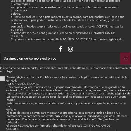
Las cookies pueden ser de varios tipos: las cookies técnicas son necesarias para que
nuestra página
web pueda funcionar, no necesitan de tu autorización y son las únicas que tenemos
activadas por
defecto.
El resto de cookies sirven para mejorar nuestra página, para personalizarla en base a tus
preferencias, o para poder mostrarte publicidad ajustada a tus búsquedas, gustos e
intereses
personales. Puedes aceptar todas estas cookies pulsando el botón ACEPTAR, rechazarlas
pulsando
el botón RECHAZAR o configurarlas clicando en el apartado CONFIGURACIÓN DE
COOKIES.
Si quieres más información, consulta la POLÍTICA DE COOKIES de nuestra página web.
Puede darse de baja en cualquier momento. Para ello, consulte nuestra información de contacto en el
aviso legal.
Bienvenida/o a la información básica sobre las cookies de la página web responsabilidad de la
entidad:
TOBIO Y VIAÑO MODA SL
Una cookie o galleta informática es un pequeño archivo de información que se guarda en tu
ordenador, “smartphone” o tableta cada vez que visitas nuestra página web. Algunas cookies son
nuestras y otras pertenecen a empresas externas que prestan servicios para nuestra página web.
Las cookies pueden ser de varios tipos: las cookies técnicas son necesarias para que nuestra
página
web pueda funcionar, no necesitan de tu autorización y son las únicas que tenemos activadas
por
defecto.
El resto de cookies sirven para mejorar nuestra página, para personalizarla en base a tus
preferencias, o para poder mostrarte publicidad ajustada a tus búsquedas, gustos e intereses
personales. Puedes aceptar todas estas cookies pulsando el botón ACEPTAR, rechazarlas
pulsando
el botón RECHAZAR o configurarlas clicando en el apartado CONFIGURACIÓN DE
COOKIES.