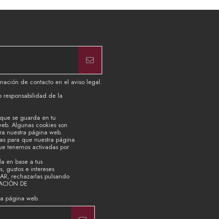
mación de contacto en el aviso legal.
b responsabilidad de la
 que se guarda en tu
web. Algunas cookies son
ara nuestra página web.
ias para que nuestra página
que tenemos activadas por
la en base a tus
, gustos e intereses
TAR, rechazarlas pulsando
RACIÓN DE
ra página web.