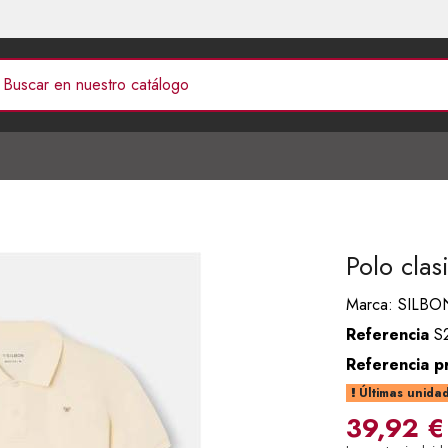
Polo clas
Marca:
SILBO
Referencia
S
Referencia p
Últimas unidad
39,92 €