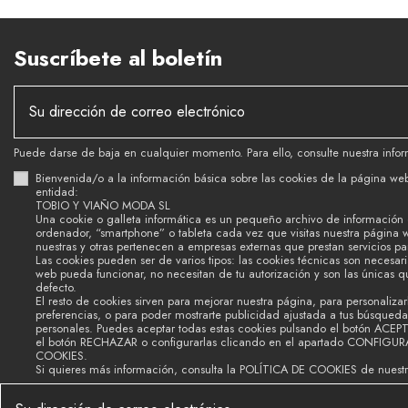
Suscríbete al boletín
Puede darse de baja en cualquier momento. Para ello, consulte nuestra infor
Bienvenida/o a la información básica sobre las cookies de la página we
entidad:
TOBIO Y VIAÑO MODA SL
Una cookie o galleta informática es un pequeño archivo de información
ordenador, “smartphone” o tableta cada vez que visitas nuestra página 
nuestras y otras pertenecen a empresas externas que prestan servicios p
Las cookies pueden ser de varios tipos: las cookies técnicas son necesar
web pueda funcionar, no necesitan de tu autorización y son las únicas 
defecto.
El resto de cookies sirven para mejorar nuestra página, para personalizar
preferencias, o para poder mostrarte publicidad ajustada a tus búsquedas
personales. Puedes aceptar todas estas cookies pulsando el botón ACEP
el botón RECHAZAR o configurarlas clicando en el apartado CONFIGU
COOKIES.
Si quieres más información, consulta la POLÍTICA DE COOKIES de nuest