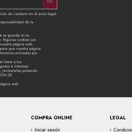
ión de contacto en el aviso legal.
esponsabilidad de la
e se guarda en tu
b. Algunas cookies son
 nuestra página web.
s para que nuestra página
 tenemos activadas por
en base a tus
ustos e intereses
, rechazarlas pulsando
CIÓN DE
página web.
COMPRA ONLINE
LEGAL
Iniciar sesión
Condicio