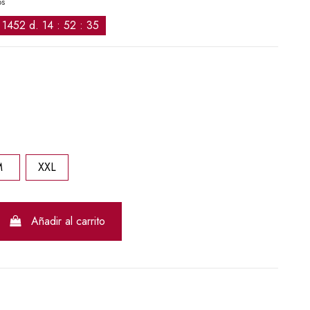
os
1452
d.
14
:
52
:
34
M
XXL
Añadir al carrito