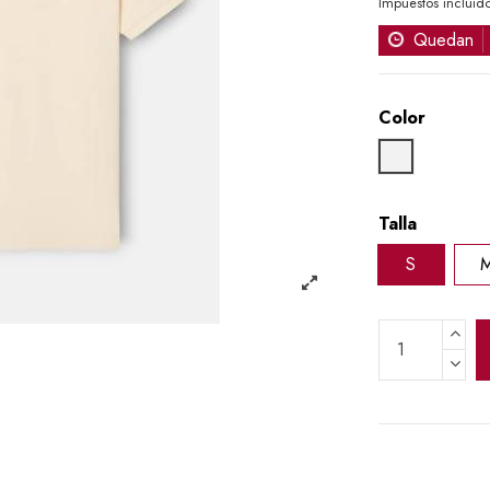
Impuestos incluid
Quedan
Color
CRUDO
Talla
S