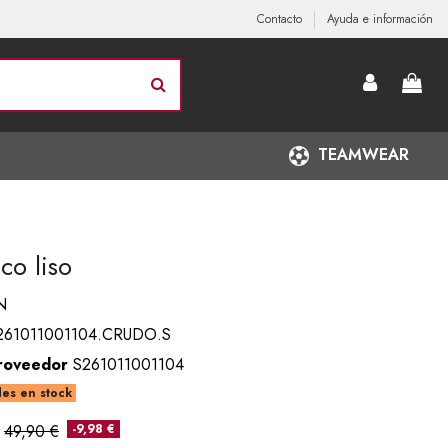
Contacto
Ayuda e información
TEAMWEAR
ico liso
N
261011001104.CRUDO.S
roveedor
S261011001104
es en stock
49,90 €
-9,98 €