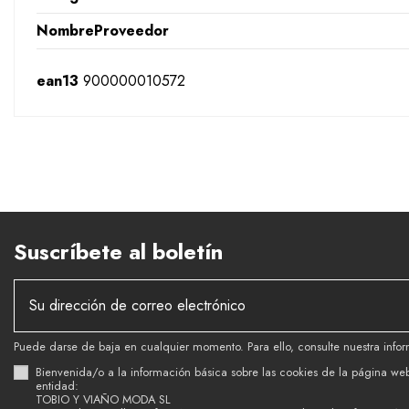
NombreProveedor
ean13
900000010572
Suscríbete al boletín
Puede darse de baja en cualquier momento. Para ello, consulte nuestra infor
Bienvenida/o a la información básica sobre las cookies de la página we
entidad:
TOBIO Y VIAÑO MODA SL