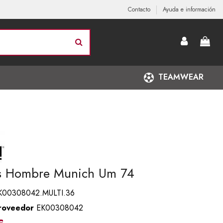
Contacto
Ayuda e información
TEAMWEAR
as Hombre Munich Um 74
K00308042.MULTI.36
roveedor
EK00308042