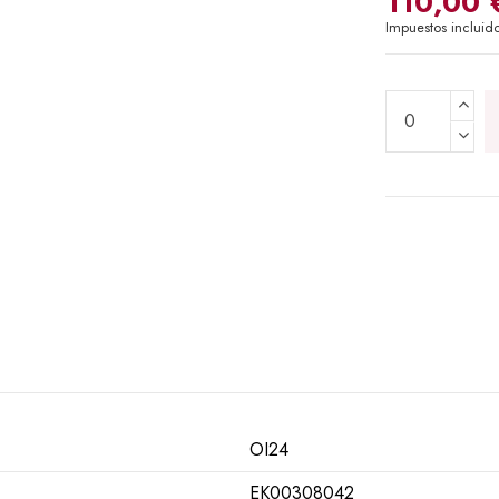
110,00 
Impuestos incluid
OI24
EK00308042