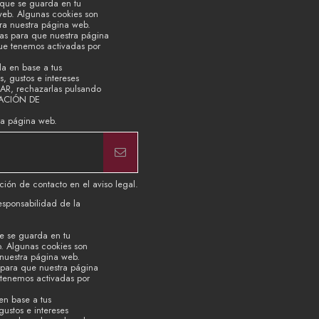
 que se guarda en tu
web. Algunas cookies son
ara nuestra página web.
ias para que nuestra página
que tenemos activadas por
la en base a tus
, gustos e intereses
TAR, rechazarlas pulsando
RACIÓN DE
ra página web.
ión de contacto en el aviso legal.
esponsabilidad de la
e se guarda en tu
b. Algunas cookies son
 nuestra página web.
s para que nuestra página
 tenemos activadas por
en base a tus
ustos e intereses