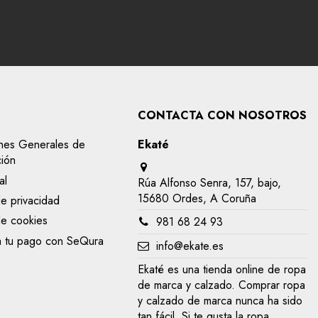
CONTACTA CON NOSOTROS
nes Generales de
Ekaté
ción
al
Rúa Alfonso Senra, 157, bajo,
15680 Ordes, A Coruña
de privacidad
de cookies
981 68 24 93
a tu pago con SeQura
info@ekate.es
Ekaté es una tienda online de ropa
de marca y calzado. Comprar ropa
y calzado de marca nunca ha sido
tan fácil. Si te gusta la ropa