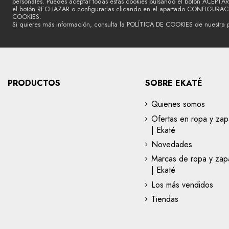
personales. Puedes aceptar todas estas cookies pulsando el botón ACEPTAR
el botón RECHAZAR o configurarlas clicando en el apartado CONFIGURA
COOKIES.
Si quieres más información, consulta la POLÍTICA DE COOKIES de nuestra 
PRODUCTOS
SOBRE EKATÉ
Quienes somos
Ofertas en ropa y zap
| Ekaté
Novedades
Marcas de ropa y zapa
| Ekaté
Los más vendidos
Tiendas