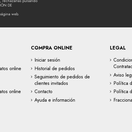
, rechazarlas pulsando
CIÓN DE
página web.
COMPRA ONLINE
LEGAL
Iniciar sesión
Condicio
Contrata
atos online
Historial de pedidos
Aviso leg
Seguimiento de pedidos de
clientes invitados
Política 
tos online
Contacto
Política 
Ayuda e información
Fraccion