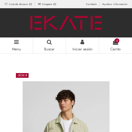
Lista de deseos (
0
)
Compare (
0
)
Contacto
Ayuda e información
0
Menu
Buscar
Iniciar sesión
Carrito
-29,96 €