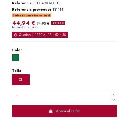
Referencia
131114.VERDE.XL
Referencia proveedor
131114
Últimas unidades en stock
44,94 €
74,90 €
-29,96 €
Impuestos incluidos
Quedan
1330
d.
18
:
52
:
30
Color
VERDE
Talla
XL
Añadir al carrito