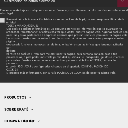
Puede darse de baja en cualquier momento. Para ello, consulte nuestra información de contacto en el
aviso legal.
Bienvenida/o a la información básica sobre las cookies de la página web responsabilidad de la
entidad:
TOBIO Y VIAÑO MODA SL
Una cookie o galleta informática es un pequeño archivo de información que se guarda en tu
ordenador, “smartphone” o tableta cada vez que visitas nuestra página web. Algunas cookies son
nuestras y otras pertenecen a empresas externas que prestan servicios para nuestra página web.
Las cookies pueden ser de varios tipos: las cookies técnicas son necesarias para que nuestra
página
web pueda funcionar, no necesitan de tu autorización y son las únicas que tenemos activadas
por
defecto.
El resto de cookies sirven para mejorar nuestra página, para personalizarla en base a tus
preferencias, o para poder mostrarte publicidad ajustada a tus búsquedas, gustos e intereses
personales. Puedes aceptar todas estas cookies pulsando el botón ACEPTAR, rechazarlas
pulsando
el botón RECHAZAR o configurarlas clicando en el apartado CONFIGURACIÓN DE
COOKIES.
Si quieres más información, consulta la POLÍTICA DE COOKIES de nuestra página web.
PRODUCTOS
SOBRE EKATÉ
COMPRA ONLINE