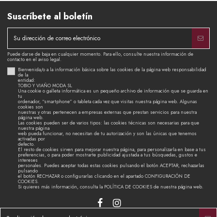
Suscríbete al boletín
Puede darse de baja en cualquier momento. Para ello, consulte nuestra información de
contacto en el aviso legal.
Bienvenida/o a la información básica sobre las cookies de la página web responsabilidad
de la
entidad:
TOBIO Y VIAÑO MODA SL
Una cookie o galleta informática es un pequeño archivo de información que se guarda en
tu
ordenador, “smartphone” o tableta cada vez que visitas nuestra página web. Algunas
cookies son
nuestras y otras pertenecen a empresas externas que prestan servicios para nuestra
página web.
Las cookies pueden ser de varios tipos: las cookies técnicas son necesarias para que
nuestra página
web pueda funcionar, no necesitan de tu autorización y son las únicas que tenemos
activadas por
defecto.
El resto de cookies sirven para mejorar nuestra página, para personalizarla en base a tus
preferencias, o para poder mostrarte publicidad ajustada a tus búsquedas, gustos e
intereses
personales. Puedes aceptar todas estas cookies pulsando el botón ACEPTAR, rechazarlas
pulsando
el botón RECHAZAR o configurarlas clicando en el apartado CONFIGURACIÓN DE
COOKIES.
Si quieres más información, consulta la POLÍTICA DE COOKIES de nuestra página web.