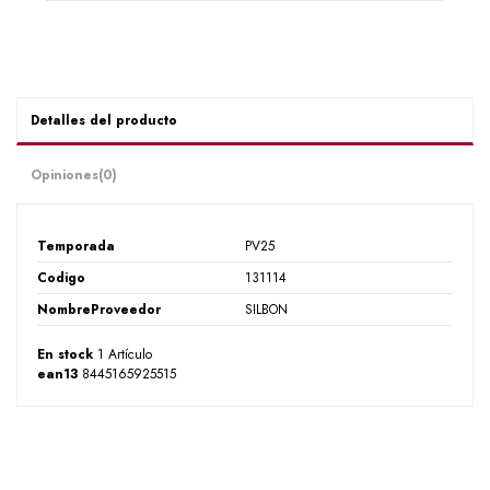
Detalles del producto
Opiniones
(0)
Temporada
PV25
Codigo
131114
NombreProveedor
SILBON
En stock
1 Artículo
ean13
8445165925515