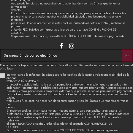
nuestra página
web pueda funcionar, no necesitan de tu autorización y son las únicas que tenemos
activadas por
defecto.
El resto de cookies sirven para mejorar nuestra página, para personalizarla en base a tus
preferencias, o para poder mostrarte publicidad ajustada a tus búsquedas, gustos e
intereses
personales. Puedes aceptar todas estas cookies pulsando el botón ACEPTAR, rechazarlas
pulsando
el botón RECHAZAR o configurarlas clicando en el apartado CONFIGURACIÓN DE
COOKIES.
Si quieres más información, consulta la POLÍTICA DE COOKIES de nuestra página web.
Puede darse de baja en cualquier momento. Para ello, consulte nuestra información de contacto en el
aviso legal.
Bienvenida/o a la información básica sobre las cookies de la página web responsabilidad de la
entidad:
TOBIO Y VIAÑO MODA SL
Una cookie o galleta informática es un pequeño archivo de información que se guarda en tu
ordenador, “smartphone” o tableta cada vez que visitas nuestra página web. Algunas cookies son
nuestras y otras pertenecen a empresas externas que prestan servicios para nuestra página web.
Las cookies pueden ser de varios tipos: las cookies técnicas son necesarias para que nuestra
página
web pueda funcionar, no necesitan de tu autorización y son las únicas que tenemos activadas
por
defecto.
El resto de cookies sirven para mejorar nuestra página, para personalizarla en base a tus
preferencias, o para poder mostrarte publicidad ajustada a tus búsquedas, gustos e intereses
personales. Puedes aceptar todas estas cookies pulsando el botón ACEPTAR, rechazarlas
pulsando
el botón RECHAZAR o configurarlas clicando en el apartado CONFIGURACIÓN DE
COOKIES.
Si quieres más información, consulta la POLÍTICA DE COOKIES de nuestra página web.