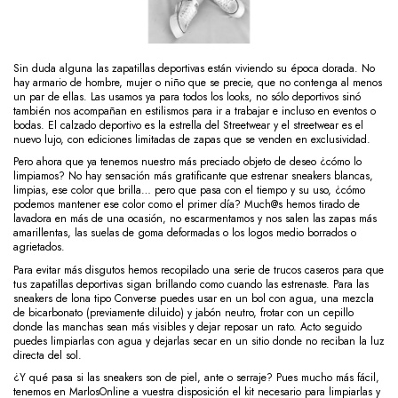
Sin duda alguna las zapatillas deportivas están viviendo su época dorada. No
hay armario de hombre, mujer o niño que se precie, que no contenga al menos
un par de ellas. Las usamos ya para todos los looks, no sólo deportivos sinó
también nos acompañan en estilismos para ir a trabajar e incluso en eventos o
bodas. El calzado deportivo es la estrella del Streetwear y el streetwear es el
nuevo lujo, con ediciones limitadas de zapas que se venden en exclusividad.
Pero ahora que ya tenemos nuestro más preciado objeto de deseo ¿cómo lo
limpiamos? No hay sensación más gratificante que estrenar sneakers blancas,
limpias, ese color que brilla… pero que pasa con el tiempo y su uso, ¿cómo
podemos mantener ese color como el primer día? Much@s hemos tirado de
lavadora en más de una ocasión, no escarmentamos y nos salen las zapas más
amarillentas, las suelas de goma deformadas o los logos medio borrados o
agrietados.
Para evitar más disgutos hemos recopilado una serie de trucos caseros para que
tus zapatillas deportivas sigan brillando como cuando las estrenaste. Para las
sneakers de lona tipo Converse puedes usar en un bol con agua, una mezcla
de bicarbonato (previamente diluido) y jabón neutro, frotar con un cepillo
donde las manchas sean más visibles y dejar reposar un rato. Acto seguido
puedes limpiarlas con agua y dejarlas secar en un sitio donde no reciban la luz
directa del sol.
¿Y qué pasa si las sneakers son de piel, ante o serraje? Pues mucho más fácil,
tenemos en MarlosOnline a vuestra disposición el kit necesario para limpiarlas y