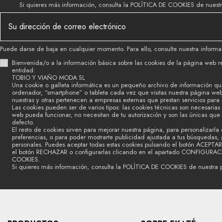
Si quieres más información, consulta la POLÍTICA DE COOKIES de nuest
Puede darse de baja en cualquier momento. Para ello, consulte nuestra informac
Bienvenida/o a la información básica sobre las cookies de la página web r
entidad:
TOBIO Y VIAÑO MODA SL
Una cookie o galleta informática es un pequeño archivo de información qu
ordenador, “smartphone” o tableta cada vez que visitas nuestra página we
nuestras y otras pertenecen a empresas externas que prestan servicios para
Las cookies pueden ser de varios tipos: las cookies técnicas son necesaria
web pueda funcionar, no necesitan de tu autorización y son las únicas que
defecto.
El resto de cookies sirven para mejorar nuestra página, para personalizarla 
preferencias, o para poder mostrarte publicidad ajustada a tus búsquedas, g
personales. Puedes aceptar todas estas cookies pulsando el botón ACEPTAR
el botón RECHAZAR o configurarlas clicando en el apartado CONFIGURA
COOKIES.
Si quieres más información, consulta la POLÍTICA DE COOKIES de nuestra 