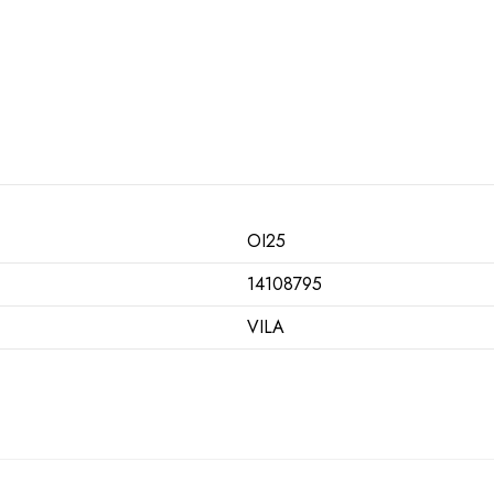
OI25
14108795
VILA