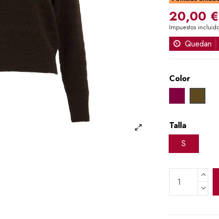
20,00 €
Impuestos incluid
Quedan
Color
GRANATE
MAR
Talla
S