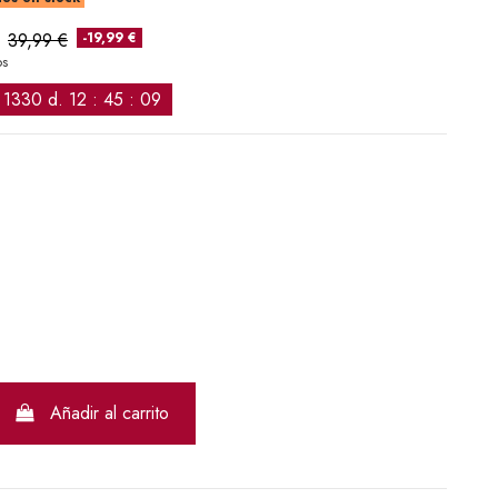
39,99 €
-19,99 €
os
1330
d.
12
:
45
:
08
RON
Añadir al carrito