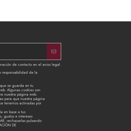
mación de contacto en el aviso legal.
b responsabilidad de la
 que se guarda en tu
web. Algunas cookies son
ara nuestra página web.
ias para que nuestra página
que tenemos activadas por
la en base a tus
, gustos e intereses
TAR, rechazarlas pulsando
RACIÓN DE