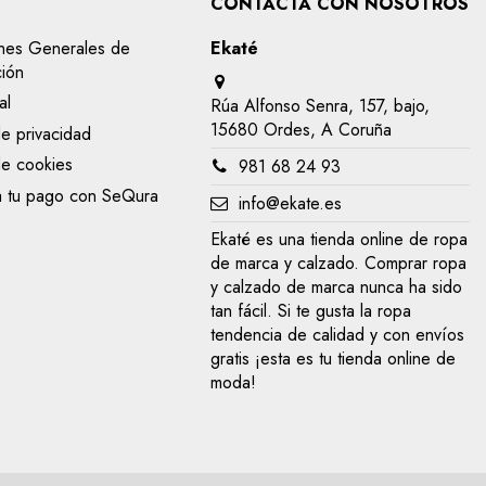
CONTACTA CON NOSOTROS
nes Generales de
Ekaté
ción
al
Rúa Alfonso Senra, 157, bajo,
15680 Ordes, A Coruña
de privacidad
de cookies
981 68 24 93
a tu pago con SeQura
info@ekate.es
Ekaté es una tienda online de ropa
de marca y calzado. Comprar ropa
y calzado de marca nunca ha sido
tan fácil. Si te gusta la ropa
tendencia de calidad y con envíos
gratis ¡esta es tu tienda online de
moda!