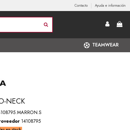
Contacto
Ayuda e información
TEAMWEAR
 O-NECK
4108795.MARRON.S
roveedor
14108795
es en stock