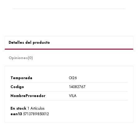
Detalles del producto
Opiniones
(0)
Temporada
OI26
Codigo
14082767
NombreProveedor
VILA
En stock
1 Artículos
ean13
5713789850012