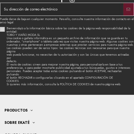
Puede darse de baja en cualquier momento. Para ello, consulte nuestra información de contacto en el
aviso legal.
Bienvenida/o a la información básica sobre las cookies de la página web responsabilidad de la
entidad:
TOBIO Y VIAÑO MODA SL
Una cookie o galleta informática es un pequeño archivo de información que se guarda en tu
ordenador, “smartphone” o tableta cada vez que visitas nuestra página web. Algunas cookies son
nuestras y otras pertenecen a empresas externas que prestan servicios para nuestra página web.
Las cookies pueden ser de varios tipos: las cookies técnicas son necesarias para que nuestra
página
web pueda funcionar, no necesitan de tu autorización y son las únicas que tenemos activadas
por
defecto.
El resto de cookies sirven para mejorar nuestra página, para personalizarla en base a tus
preferencias, o para poder mostrarte publicidad ajustada a tus búsquedas, gustos e intereses
personales. Puedes aceptar todas estas cookies pulsando el botón ACEPTAR, rechazarlas
pulsando
el botón RECHAZAR o configurarlas clicando en el apartado CONFIGURACIÓN DE
COOKIES.
Si quieres más información, consulta la POLÍTICA DE COOKIES de nuestra página web.
PRODUCTOS
SOBRE EKATÉ