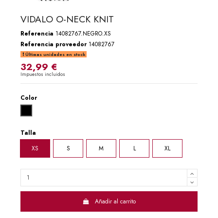
VIDALO O-NECK KNIT
Referencia
14082767.NEGRO.XS
Referencia proveedor
14082767
Últimas unidades en stock
32,99 €
Impuestos incluidos
Color
NEGRO
Talla
XS
S
M
L
XL
Añadir al carrito