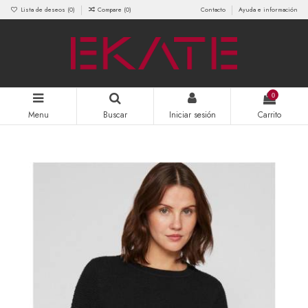
Lista de deseos (
0
)
Compare (
0
)
Contacto
Ayuda e información
0
Menu
Buscar
Iniciar sesión
Carrito