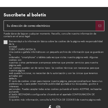
Suscríbete al boletín
Puede darse de baja en cualquier momento. Para ello, consulte nuestra información de
contacto en el aviso legal.
Bienvenida/o a la información básica sobre las cookies de la página web responsabilidad
de la
entidad:
TOBIO Y VIAÑO MODA SL
Una cookie o galleta informática es un pequeño archivo de información que se guarda en
tu
ordenador, “smartphone” o tableta cada vez que visitas nuestra página web. Algunas
cookies son
nuestras y otras pertenecen a empresas externas que prestan servicios para nuestra
página web.
Las cookies pueden ser de varios tipos: las cookies técnicas son necesarias para que
nuestra página
web pueda funcionar, no necesitan de tu autorización y son las únicas que tenemos
activadas por
defecto.
El resto de cookies sirven para mejorar nuestra página, para personalizarla en base a tus
preferencias, o para poder mostrarte publicidad ajustada a tus búsquedas, gustos e
intereses
personales. Puedes aceptar todas estas cookies pulsando el botón ACEPTAR, rechazarlas
pulsando
el botón RECHAZAR o configurarlas clicando en el apartado CONFIGURACIÓN DE
COOKIES.
Si quieres más información, consulta la POLÍTICA DE COOKIES de nuestra página web.