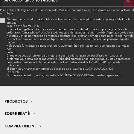
Puede darse de baja en cualquier momento. Para ello, consulte nuestra información de contacto en el
aviso legal.
Bienvenida/o a la información básica sobre las cookies de la página web responsabilidad de la
entidad:
TOBIO Y VIAÑO MODA SL
Una cookie o galleta informática es un pequeño archivo de información que se guarda en tu
ordenador, “smartphone” o tableta cada vez que visitas nuestra página web. Algunas cookies son
nuestras y otras pertenecen a empresas externas que prestan servicios para nuestra página web.
Las cookies pueden ser de varios tipos: las cookies técnicas son necesarias para que nuestra
página
web pueda funcionar, no necesitan de tu autorización y son las únicas que tenemos activadas
por
defecto.
El resto de cookies sirven para mejorar nuestra página, para personalizarla en base a tus
preferencias, o para poder mostrarte publicidad ajustada a tus búsquedas, gustos e intereses
personales. Puedes aceptar todas estas cookies pulsando el botón ACEPTAR, rechazarlas
pulsando
el botón RECHAZAR o configurarlas clicando en el apartado CONFIGURACIÓN DE
COOKIES.
Si quieres más información, consulta la POLÍTICA DE COOKIES de nuestra página web.
PRODUCTOS
SOBRE EKATÉ
COMPRA ONLINE