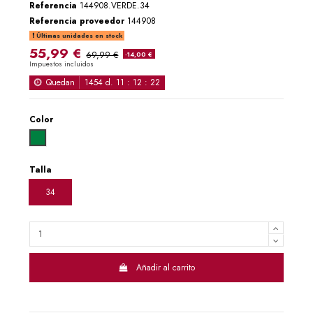
Referencia
144908.VERDE.34
Referencia proveedor
144908
Últimas unidades en stock
55,99 €
69,99 €
-14,00 €
Impuestos incluidos
Quedan
1454
d.
11
:
12
:
22
Color
VERDE
Talla
34
Añadir al carrito