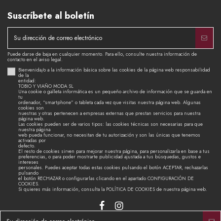
Suscríbete al boletín
Puede darse de baja en cualquier momento. Para ello, consulte nuestra información de
contacto en el aviso legal.
Bienvenida/o a la información básica sobre las cookies de la página web responsabilidad
de la
entidad:
TOBIO Y VIAÑO MODA SL
Una cookie o galleta informática es un pequeño archivo de información que se guarda en
tu
ordenador, “smartphone” o tableta cada vez que visitas nuestra página web. Algunas
cookies son
nuestras y otras pertenecen a empresas externas que prestan servicios para nuestra
página web.
Las cookies pueden ser de varios tipos: las cookies técnicas son necesarias para que
nuestra página
web pueda funcionar, no necesitan de tu autorización y son las únicas que tenemos
activadas por
defecto.
El resto de cookies sirven para mejorar nuestra página, para personalizarla en base a tus
preferencias, o para poder mostrarte publicidad ajustada a tus búsquedas, gustos e
intereses
personales. Puedes aceptar todas estas cookies pulsando el botón ACEPTAR, rechazarlas
pulsando
el botón RECHAZAR o configurarlas clicando en el apartado CONFIGURACIÓN DE
COOKIES.
Si quieres más información, consulta la POLÍTICA DE COOKIES de nuestra página web.