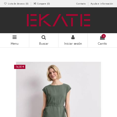
Lista de deseos (
0
)
Compare (
0
)
Contacto
Ayuda e información
0
Menu
Buscar
Iniciar sesión
Carrito
-14,00 €