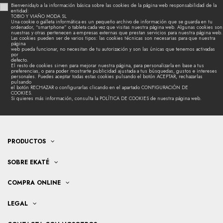
Bienvenida/o a la información básica sobre las cookies de la página web responsabilidad de la
entidad:
TOBIO Y VIAÑO MODA SL
Una cookie o galleta informática es un pequeño archivo de información que se guarda en tu
ordenador, “smartphone” o tableta cada vez que visitas nuestra página web. Algunas cookies son
nuestras y otras pertenecen a empresas externas que prestan servicios para nuestra página web.
Las cookies pueden ser de varios tipos: las cookies técnicas son necesarias para que nuestra
página
web pueda funcionar, no necesitan de tu autorización y son las únicas que tenemos activadas
por
defecto.
El resto de cookies sirven para mejorar nuestra página, para personalizarla en base a tus
preferencias, o para poder mostrarte publicidad ajustada a tus búsquedas, gustos e intereses
personales. Puedes aceptar todas estas cookies pulsando el botón ACEPTAR, rechazarlas
pulsando
el botón RECHAZAR o configurarlas clicando en el apartado CONFIGURACIÓN DE
COOKIES.
Si quieres más información, consulta la POLÍTICA DE COOKIES de nuestra página web.
PRODUCTOS
SOBRE EKATÉ
COMPRA ONLINE
LEGAL