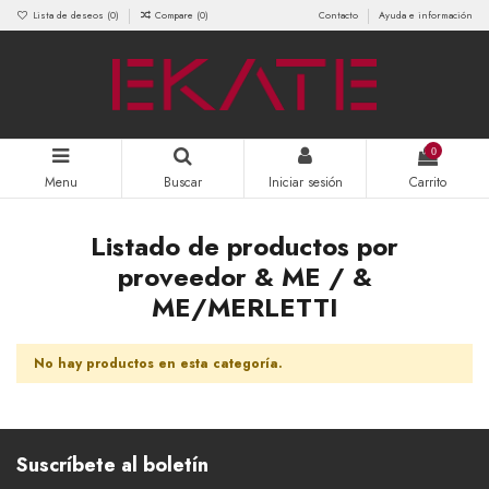
Lista de deseos (
0
)
Compare (
0
)
Contacto
Ayuda e información
0
Menu
Buscar
Iniciar sesión
Carrito
Listado de productos por
proveedor & ME / &
ME/MERLETTI
No hay productos en esta categoría.
Suscríbete al boletín