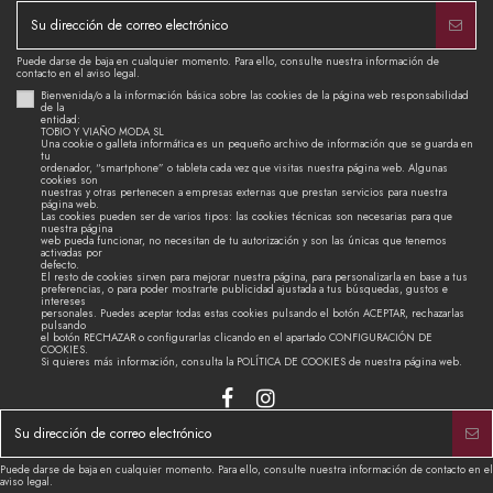
Puede darse de baja en cualquier momento. Para ello, consulte nuestra información de
contacto en el aviso legal.
Bienvenida/o a la información básica sobre las cookies de la página web responsabilidad
de la
entidad:
TOBIO Y VIAÑO MODA SL
Una cookie o galleta informática es un pequeño archivo de información que se guarda en
tu
ordenador, “smartphone” o tableta cada vez que visitas nuestra página web. Algunas
cookies son
nuestras y otras pertenecen a empresas externas que prestan servicios para nuestra
página web.
Las cookies pueden ser de varios tipos: las cookies técnicas son necesarias para que
nuestra página
web pueda funcionar, no necesitan de tu autorización y son las únicas que tenemos
activadas por
defecto.
El resto de cookies sirven para mejorar nuestra página, para personalizarla en base a tus
preferencias, o para poder mostrarte publicidad ajustada a tus búsquedas, gustos e
intereses
personales. Puedes aceptar todas estas cookies pulsando el botón ACEPTAR, rechazarlas
pulsando
el botón RECHAZAR o configurarlas clicando en el apartado CONFIGURACIÓN DE
COOKIES.
Si quieres más información, consulta la POLÍTICA DE COOKIES de nuestra página web.
Puede darse de baja en cualquier momento. Para ello, consulte nuestra información de contacto en el
aviso legal.