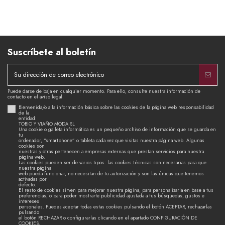
Suscríbete al boletín
Puede darse de baja en cualquier momento. Para ello, consulte nuestra información de
contacto en el aviso legal.
Bienvenida/o a la información básica sobre las cookies de la página web responsabilidad
de la
entidad:
TOBIO Y VIAÑO MODA SL
Una cookie o galleta informática es un pequeño archivo de información que se guarda en
tu
ordenador, “smartphone” o tableta cada vez que visitas nuestra página web. Algunas
cookies son
nuestras y otras pertenecen a empresas externas que prestan servicios para nuestra
página web.
Las cookies pueden ser de varios tipos: las cookies técnicas son necesarias para que
nuestra página
web pueda funcionar, no necesitan de tu autorización y son las únicas que tenemos
activadas por
defecto.
El resto de cookies sirven para mejorar nuestra página, para personalizarla en base a tus
preferencias, o para poder mostrarte publicidad ajustada a tus búsquedas, gustos e
intereses
personales. Puedes aceptar todas estas cookies pulsando el botón ACEPTAR, rechazarlas
pulsando
el botón RECHAZAR o configurarlas clicando en el apartado CONFIGURACIÓN DE
COOKIES.