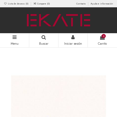
Lista de deseos (
0
)
Compare (
0
)
Contacto
Ayuda e información
0
Menu
Buscar
Iniciar sesión
Carrito