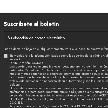
Suscríbete al boletín
Puede darse de baja en cualquier momento. Para ello, consulte nuestra infor
Bienvenida/o a la información básica sobre las cookies de la página we
entidad:
TOBIO Y VIAÑO MODA SL
Una cookie o galleta informática es un pequeño archivo de información
ordenador, “smartphone” o tableta cada vez que visitas nuestra página 
nuestras y otras pertenecen a empresas externas que prestan servicios p
Las cookies pueden ser de varios tipos: las cookies técnicas son necesar
web pueda funcionar, no necesitan de tu autorización y son las únicas 
defecto.
El resto de cookies sirven para mejorar nuestra página, para personalizar
preferencias, o para poder mostrarte publicidad ajustada a tus búsquedas
personales. Puedes aceptar todas estas cookies pulsando el botón ACEP
el botón RECHAZAR o configurarlas clicando en el apartado CONFIGU
COOKIES.
Si quieres más información, consulta la POLÍTICA DE COOKIES de nuest