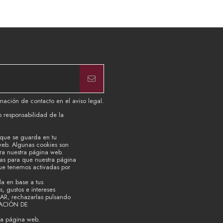
mación de contacto en el aviso legal.
b responsabilidad de la
 que se guarda en tu
web. Algunas cookies son
ara nuestra página web.
ias para que nuestra página
que tenemos activadas por
la en base a tus
, gustos e intereses
TAR, rechazarlas pulsando
RACIÓN DE
ra página web.