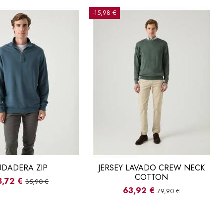
-15,98 €
UDADERA ZIP
JERSEY LAVADO CREW NECK
COTTON
8,72 €
85,90 €
63,92 €
79,90 €