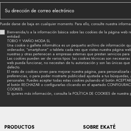
Puede darse de baja en cualquier momento. Para ello, consulte nuestra informac
Bienvenida/o a la información básica sobre las cookies de la página web r
entidad:
TOBIO Y VIAÑO MODA SL
Una cookie o galleta informática es un pequeño archivo de información qu
ordenador, “smartphone” o tableta cada vez que visitas nuestra página we
nuestras y otras pertenecen a empresas externas que prestan servicios para
Las cookies pueden ser de varios tipos: las cookies técnicas son necesaria
web pueda funcionar, no necesitan de tu autorización y son las únicas que
defecto.
El resto de cookies sirven para mejorar nuestra página, para personalizarla 
preferencias, o para poder mostrarte publicidad ajustada a tus búsquedas, g
personales. Puedes aceptar todas estas cookies pulsando el botón ACEPTAR
el botón RECHAZAR o configurarlas clicando en el apartado CONFIGURA
COOKIES.
Si quieres más información, consulta la POLÍTICA DE COOKIES de nuestra 
PRODUCTOS
SOBRE EKATÉ