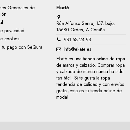
nes Generales de
Ekaté
ción
al
Rúa Alfonso Senra, 157, bajo,
15680 Ordes, A Coruña
de privacidad
de cookies
981 68 24 93
a tu pago con SeQura
info@ekate.es
Ekaté es una tienda online de ropa
de marca y calzado. Comprar ropa
y calzado de marca nunca ha sido
tan fácil. Si te gusta la ropa
tendencia de calidad y con envíos
gratis ¡esta es tu tienda online de
moda!