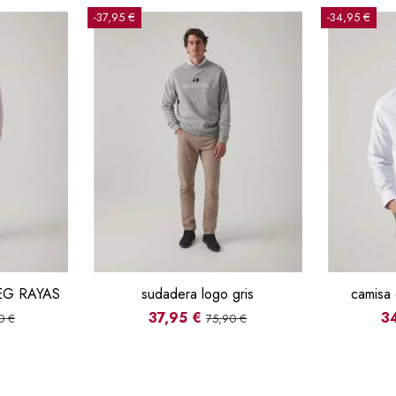
-37,95 €
-34,95 €
EG RAYAS
sudadera logo gris
camisa 
37,95 €
3
0 €
75,90 €