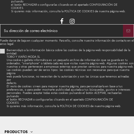
pulsando
el botón RECHAZAR o configurarlas clicando en el apartado CONFIGURACIÓN DE
COOKIES.
Si quieres más información, consulta la POLÍTICA DE COOKIES de nuestra página web.
Puede darse de baja en cualquier momento. Para ello, consulte nuestra información de contacto en el
aviso legal.
Bienvenida/o a la información básica sobre las cookies de la página web responsabilidad de la
entidad:
TOBIO Y VIAÑO MODA SL
Una cookie o galleta informática es un pequeño archivo de información que se guarda en tu
ordenador, “smartphone” o tableta cada vez que visitas nuestra página web. Algunas cookies son
nuestras y otras pertenecen a empresas externas que prestan servicios para nuestra página web.
Las cookies pueden ser de varios tipos: las cookies técnicas son necesarias para que nuestra
página
web pueda funcionar, no necesitan de tu autorización y son las únicas que tenemos activadas
por
defecto.
El resto de cookies sirven para mejorar nuestra página, para personalizarla en base a tus
preferencias, o para poder mostrarte publicidad ajustada a tus búsquedas, gustos e intereses
personales. Puedes aceptar todas estas cookies pulsando el botón ACEPTAR, rechazarlas
pulsando
el botón RECHAZAR o configurarlas clicando en el apartado CONFIGURACIÓN DE
COOKIES.
Si quieres más información, consulta la POLÍTICA DE COOKIES de nuestra página web.
PRODUCTOS