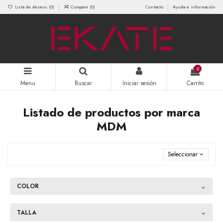
Lista de deseos (
0
)
Compare (
0
)
Contacto
Ayuda e información
0
Menu
Buscar
Iniciar sesión
Carrito
Listado de productos por marca
MDM
Seleccionar
COLOR
TALLA