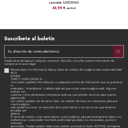
camiseta SARDINAS
35,99 €
44,99 €
Suscríbete al boletín
Puede darse de baja en cualquier momento. Para ello, consulte nuestra información de
contacto en el aviso legal.
Bienvenida/o a la información básica sobre las cookies de la página web responsabilidad
de la
entidad:
TOBIO Y VIAÑO MODA SL
Una cookie o galleta informática es un pequeño archivo de información que se guarda en
tu
ordenador, “smartphone” o tableta cada vez que visitas nuestra página web. Algunas
cookies son
nuestras y otras pertenecen a empresas externas que prestan servicios para nuestra
página web.
Las cookies pueden ser de varios tipos: las cookies técnicas son necesarias para que
nuestra página
web pueda funcionar, no necesitan de tu autorización y son las únicas que tenemos
activadas por
defecto.
El resto de cookies sirven para mejorar nuestra página, para personalizarla en base a tus
preferencias, o para poder mostrarte publicidad ajustada a tus búsquedas, gustos e
intereses
personales. Puedes aceptar todas estas cookies pulsando el botón ACEPTAR, rechazarlas