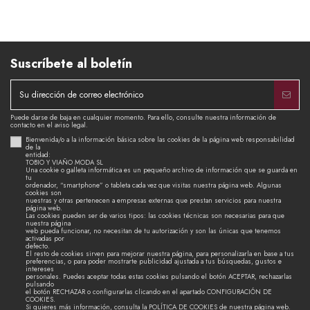
Suscríbete al boletín
Puede darse de baja en cualquier momento. Para ello, consulte nuestra información de
contacto en el aviso legal.
Bienvenida/o a la información básica sobre las cookies de la página web responsabilidad
de la
entidad:
TOBIO Y VIAÑO MODA SL
Una cookie o galleta informática es un pequeño archivo de información que se guarda en
tu
ordenador, “smartphone” o tableta cada vez que visitas nuestra página web. Algunas
cookies son
nuestras y otras pertenecen a empresas externas que prestan servicios para nuestra
página web.
Las cookies pueden ser de varios tipos: las cookies técnicas son necesarias para que
nuestra página
web pueda funcionar, no necesitan de tu autorización y son las únicas que tenemos
activadas por
defecto.
El resto de cookies sirven para mejorar nuestra página, para personalizarla en base a tus
preferencias, o para poder mostrarte publicidad ajustada a tus búsquedas, gustos e
intereses
personales. Puedes aceptar todas estas cookies pulsando el botón ACEPTAR, rechazarlas
pulsando
el botón RECHAZAR o configurarlas clicando en el apartado CONFIGURACIÓN DE
COOKIES.
Si quieres más información, consulta la POLÍTICA DE COOKIES de nuestra página web.