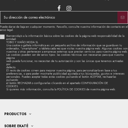
Puede darse de baja en cualquier momento. Para ello, consulte nuestra información de contacto en el
aviso legal.
Bienvenida/o a la información básica sobre las cookies de la página web responsabilidad de la
entidad:
TOBIO Y VIAÑO MODA SL
Una cookie o galleta informática es un pequeño archivo de información que se guarda en tu
ordenador, “smartphone” o tableta cada vez que visitas nuestra página web. Algunas cookies son
nuestras y otras pertenecen a empresas externas que prestan servicios para nuestra página web.
Las cookies pueden ser de varios tipos: las cookies técnicas son necesarias para que nuestra
página
web pueda funcionar, no necesitan de tu autorización y son las únicas que tenemos activadas
por
defecto.
El resto de cookies sirven para mejorar nuestra página, para personalizarla en base a tus
preferencias, o para poder mostrarte publicidad ajustada a tus búsquedas, gustos e intereses
personales. Puedes aceptar todas estas cookies pulsando el botón ACEPTAR, rechazarlas
pulsando
el botón RECHAZAR o configurarlas clicando en el apartado CONFIGURACIÓN DE
COOKIES.
Si quieres más información, consulta la POLÍTICA DE COOKIES de nuestra página web.
PRODUCTOS
SOBRE EKATÉ