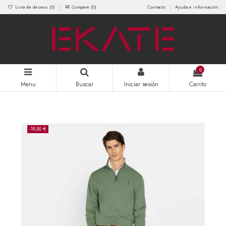
Lista de deseos (
0
)
Compare (
0
)
Contacto
Ayuda e información
0
Menu
Buscar
Iniciar sesión
Carrito
-19,50 €