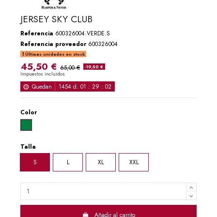
JERSEY SKY CLUB
Referencia
600326004.VERDE.S
Referencia proveedor
600326004
Últimas unidades en stock
45,50 €
65,00 €
-19,50 €
Impuestos incluidos
Quedan
1454
d.
01
:
29
:
01
Color
VERDE
Talla
S
L
XL
XXL
Añadir al carrito