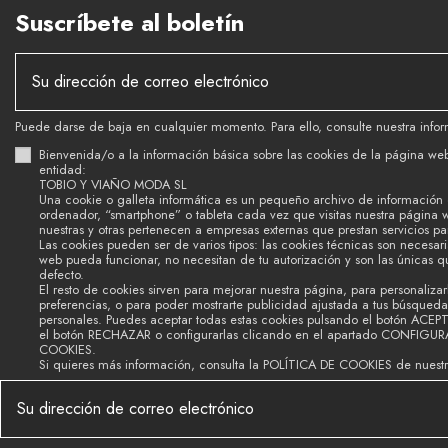
Suscríbete al boletín
Puede darse de baja en cualquier momento. Para ello, consulte nuestra infor
Bienvenida/o a la información básica sobre las cookies de la página we
entidad:
TOBIO Y VIAÑO MODA SL
Una cookie o galleta informática es un pequeño archivo de información
ordenador, “smartphone” o tableta cada vez que visitas nuestra página 
nuestras y otras pertenecen a empresas externas que prestan servicios p
Las cookies pueden ser de varios tipos: las cookies técnicas son necesar
web pueda funcionar, no necesitan de tu autorización y son las únicas 
defecto.
El resto de cookies sirven para mejorar nuestra página, para personalizar
preferencias, o para poder mostrarte publicidad ajustada a tus búsquedas
personales. Puedes aceptar todas estas cookies pulsando el botón ACEP
el botón RECHAZAR o configurarlas clicando en el apartado CONFIGU
COOKIES.
Si quieres más información, consulta la POLÍTICA DE COOKIES de nuest