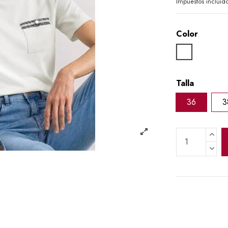
Impuestos incluid
Color
BLANCO
Talla
36
3