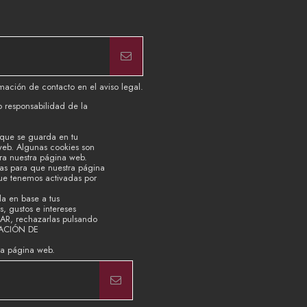
mación de contacto en el aviso legal.
b responsabilidad de la
 que se guarda en tu
web. Algunas cookies son
ara nuestra página web.
ias para que nuestra página
que tenemos activadas por
la en base a tus
, gustos e intereses
TAR, rechazarlas pulsando
RACIÓN DE
ra página web.