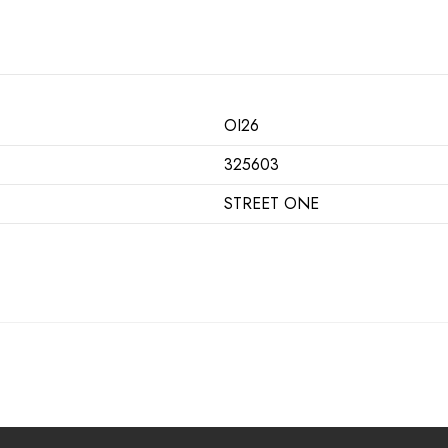
OI26
325603
STREET ONE