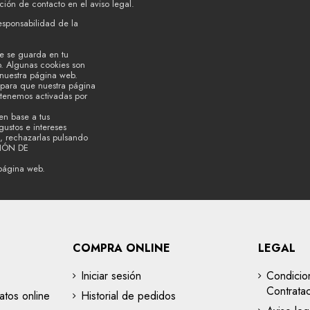
ión de contacto en el aviso legal.
esponsabilidad de la
e se guarda en tu
b. Algunas cookies son
 nuestra página web.
s para que nuestra página
 tenemos activadas por
en base a tus
ustos e intereses
, rechazarlas pulsando
CIÓN DE
página web.
COMPRA ONLINE
LEGAL
Iniciar sesión
Condicio
Contrata
atos online
Historial de pedidos