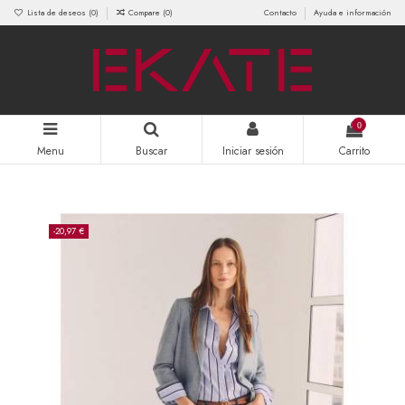
Lista de deseos (
0
)
Compare (
0
)
Contacto
Ayuda e información
0
Menu
Buscar
Iniciar sesión
Carrito
-20,97 €