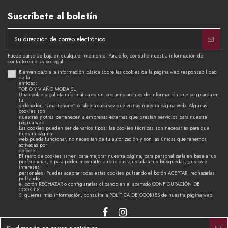
Suscríbete al boletín
Puede darse de baja en cualquier momento. Para ello, consulte nuestra información de
contacto en el aviso legal.
Bienvenida/o a la información básica sobre las cookies de la página web responsabilidad
de la
entidad:
TOBIO Y VIAÑO MODA SL
Una cookie o galleta informática es un pequeño archivo de información que se guarda en
tu
ordenador, “smartphone” o tableta cada vez que visitas nuestra página web. Algunas
cookies son
nuestras y otras pertenecen a empresas externas que prestan servicios para nuestra
página web.
Las cookies pueden ser de varios tipos: las cookies técnicas son necesarias para que
nuestra página
web pueda funcionar, no necesitan de tu autorización y son las únicas que tenemos
activadas por
defecto.
El resto de cookies sirven para mejorar nuestra página, para personalizarla en base a tus
preferencias, o para poder mostrarte publicidad ajustada a tus búsquedas, gustos e
intereses
personales. Puedes aceptar todas estas cookies pulsando el botón ACEPTAR, rechazarlas
pulsando
el botón RECHAZAR o configurarlas clicando en el apartado CONFIGURACIÓN DE
COOKIES.
Si quieres más información, consulta la POLÍTICA DE COOKIES de nuestra página web.