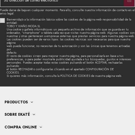
Puede darse de baja en cualquier momento. Para ello, consulte nuestra información de contacto en el
aviso legal.
Bienvenida/o a la información básica sobre las cookies de la página web responsabilidad de la
entidad:
TOBIO Y VIAÑO MODA SL
Una cookie o galleta informática es un pequeño archivo de información que se guarda en tu
ordenador, “smartphone” o tableta cada vez que visitas nuestra página web. Algunas cookies son
nuestras y otras pertenecen a empresas externas que prestan servicios para nuestra página web.
Las cookies pueden ser de varios tipos: las cookies técnicas son necesarias para que nuestra
página
web pueda funcionar, no necesitan de tu autorización y son las únicas que tenemos activadas
por
defecto.
El resto de cookies sirven para mejorar nuestra página, para personalizarla en base a tus
preferencias, o para poder mostrarte publicidad ajustada a tus búsquedas, gustos e intereses
personales. Puedes aceptar todas estas cookies pulsando el botón ACEPTAR, rechazarlas
pulsando
el botón RECHAZAR o configurarlas clicando en el apartado CONFIGURACIÓN DE
COOKIES.
Si quieres más información, consulta la POLÍTICA DE COOKIES de nuestra página web.
PRODUCTOS
SOBRE EKATÉ
COMPRA ONLINE