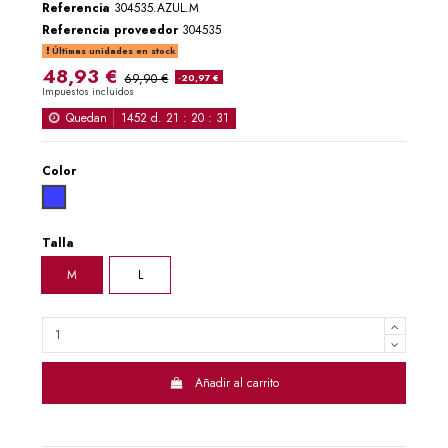
Referencia
304535.AZUL.M
Referencia proveedor
304535
Últimas unidades en stock
48,93 €
69,90 €
-20,97 €
Impuestos incluidos
Quedan
1452
d.
21
:
20
:
31
Color
AZUL
Talla
M
L
Añadir al carrito