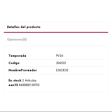
Detalles del producto
Opiniones
(0)
Temporada
PV26
Codigo
304535
NombreProveedor
ESEOESE
En stock
2 Artículos
ean13
8400000138703