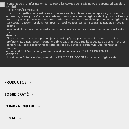
Bienvenida/o a la información básica sobre las cookies de la página web responsabilidad de la
entidad:
TOBIO Y VIAÑO MODA SL
Una cookie o galleta informática es un pequeño archivo de información que se guarda en tu
ordenador, “smartphone” o tableta cada vez que visitas nuestra página web. Algunas cookies son
nuestras y otras pertenecen a empresas externas que prestan servicios para nuestra página web.
Las cookies pueden ser de varios tipos: las cookies técnicas son necesarias para que nuestra
página
web pueda funcionar, no necesitan de tu autorización y son las únicas que tenemos activadas
por
defecto.
El resto de cookies sirven para mejorar nuestra página, para personalizarla en base a tus
preferencias, o para poder mostrarte publicidad ajustada a tus búsquedas, gustos e intereses
personales. Puedes aceptar todas estas cookies pulsando el botón ACEPTAR, rechazarlas
pulsando
el botón RECHAZAR o configurarlas clicando en el apartado CONFIGURACIÓN DE
COOKIES.
Si quieres más información, consulta la POLÍTICA DE COOKIES de nuestra página web.
PRODUCTOS
SOBRE EKATÉ
COMPRA ONLINE
LEGAL