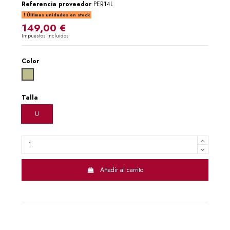
Referencia proveedor
PER14L
Últimas unidades en stock
149,00 €
Impuestos incluidos
Color
CAMEL
Talla
U
Añadir al carrito