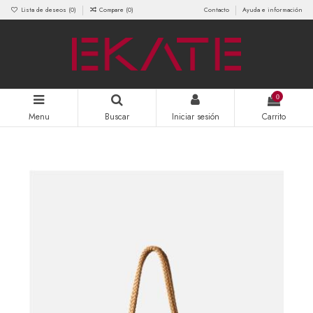
Lista de deseos (
0
)
Compare (
0
)
Contacto
Ayuda e información
0
Menu
Buscar
Iniciar sesión
Carrito