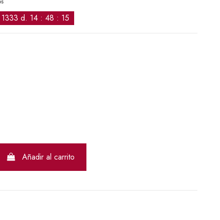
os
1333
d.
14
:
48
:
14
Añadir al carrito