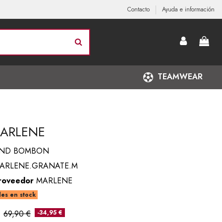
Contacto
Ayuda e información
TEAMWEAR
MARLENE
AND BOMBON
ARLENE.GRANATE.M
roveedor
MARLENE
es en stock
69,90 €
-34,95 €