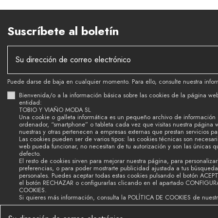
Suscríbete al boletín
Puede darse de baja en cualquier momento. Para ello, consulte nuestra infor
Bienvenida/o a la información básica sobre las cookies de la página we
entidad:
TOBIO Y VIAÑO MODA SL
Una cookie o galleta informática es un pequeño archivo de información
ordenador, “smartphone” o tableta cada vez que visitas nuestra página 
nuestras y otras pertenecen a empresas externas que prestan servicios p
Las cookies pueden ser de varios tipos: las cookies técnicas son necesar
web pueda funcionar, no necesitan de tu autorización y son las únicas 
defecto.
El resto de cookies sirven para mejorar nuestra página, para personalizar
preferencias, o para poder mostrarte publicidad ajustada a tus búsquedas
personales. Puedes aceptar todas estas cookies pulsando el botón ACEP
el botón RECHAZAR o configurarlas clicando en el apartado CONFIGU
COOKIES.
Si quieres más información, consulta la POLÍTICA DE COOKIES de nuest