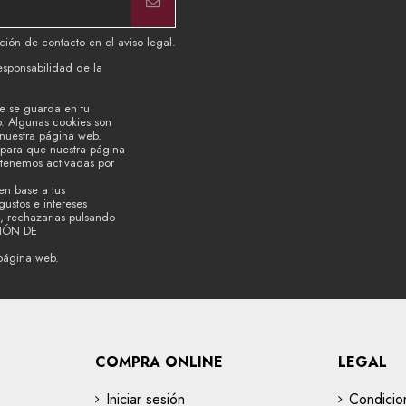
ión de contacto en el aviso legal.
esponsabilidad de la
e se guarda en tu
b. Algunas cookies son
 nuestra página web.
s para que nuestra página
 tenemos activadas por
en base a tus
ustos e intereses
, rechazarlas pulsando
CIÓN DE
página web.
COMPRA ONLINE
LEGAL
Iniciar sesión
Condicio