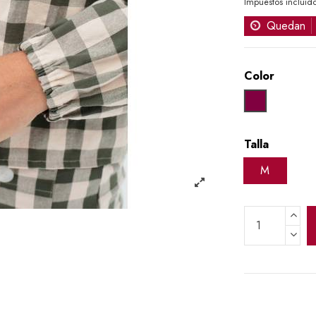
Impuestos incluid
Quedan
Color
GRANATE
Talla
M