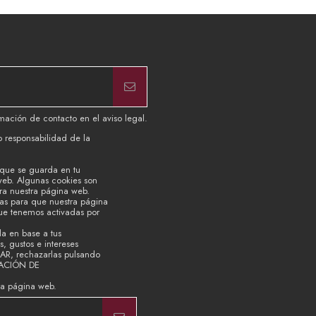
mación de contacto en el aviso legal.
b responsabilidad de la
 que se guarda en tu
web. Algunas cookies son
ara nuestra página web.
ias para que nuestra página
que tenemos activadas por
la en base a tus
, gustos e intereses
TAR, rechazarlas pulsando
RACIÓN DE
ra página web.