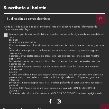
Suscríbete al boletín
Puede darse de baja en cualquier momento. Para ello, consulte nuestra información de
contacto en el aviso legal.
Bienvenida/o a la información básica sobre las cookies de la página web responsabilidad
de la
entidad:
TOBIO Y VIAÑO MODA SL
Una cookie o galleta informática es un pequeño archivo de información que se guarda en
tu
ordenador, “smartphone” o tableta cada vez que visitas nuestra página web. Algunas
cookies son
nuestras y otras pertenecen a empresas externas que prestan servicios para nuestra
página web.
Las cookies pueden ser de varios tipos: las cookies técnicas son necesarias para que
nuestra página
web pueda funcionar, no necesitan de tu autorización y son las únicas que tenemos
activadas por
defecto.
El resto de cookies sirven para mejorar nuestra página, para personalizarla en base a tus
preferencias, o para poder mostrarte publicidad ajustada a tus búsquedas, gustos e
intereses
personales. Puedes aceptar todas estas cookies pulsando el botón ACEPTAR, rechazarlas
pulsando
el botón RECHAZAR o configurarlas clicando en el apartado CONFIGURACIÓN DE
COOKIES.
Si quieres más información, consulta la POLÍTICA DE COOKIES de nuestra página web.