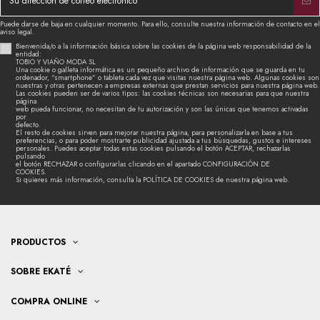
Puede darse de baja en cualquier momento. Para ello, consulte nuestra información de contacto en el
aviso legal.
Bienvenida/o a la información básica sobre las cookies de la página web responsabilidad de la
entidad:
TOBIO Y VIAÑO MODA SL
Una cookie o galleta informática es un pequeño archivo de información que se guarda en tu
ordenador, “smartphone” o tableta cada vez que visitas nuestra página web. Algunas cookies son
nuestras y otras pertenecen a empresas externas que prestan servicios para nuestra página web.
Las cookies pueden ser de varios tipos: las cookies técnicas son necesarias para que nuestra
página
web pueda funcionar, no necesitan de tu autorización y son las únicas que tenemos activadas
por
defecto.
El resto de cookies sirven para mejorar nuestra página, para personalizarla en base a tus
preferencias, o para poder mostrarte publicidad ajustada a tus búsquedas, gustos e intereses
personales. Puedes aceptar todas estas cookies pulsando el botón ACEPTAR, rechazarlas
pulsando
el botón RECHAZAR o configurarlas clicando en el apartado CONFIGURACIÓN DE
COOKIES.
Si quieres más información, consulta la POLÍTICA DE COOKIES de nuestra página web.
PRODUCTOS
SOBRE EKATÉ
COMPRA ONLINE