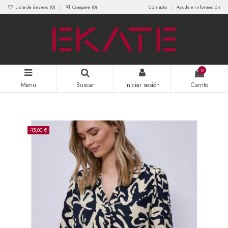
Lista de deseos (
0
)
Compare (
0
)
Contacto
Ayuda e información
0
Menu
Buscar
Iniciar sesión
Carrito
-15,00 €