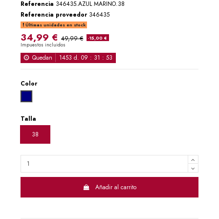
Referencia
346435.AZUL MARINO.38
Referencia proveedor
346435
Últimas unidades en stock
34,99 €
49,99 €
-15,00 €
Impuestos incluidos
Quedan
1453
d.
09
:
31
:
52
Color
AZUL MARINO
Talla
38
Añadir al carrito